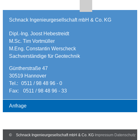
Schnack Ingenieurgesellschaft mbH & Co. KG
Dipl.-Ing. Joost Hebestreidt
M.Sc. Tim Vortmüller
M.Eng. Constantin Werscheck
Sachverständige für Geotechnik
Güntherstraße 47
30519 Hannover
Tel.:
0511 / 98 48 96 - 0
Fax:
0511 / 98 48 96 - 33
Anfrage
©
Schnack Ingenieurgesellschaft mbH & Co. KG
Impressum
Datenschutz