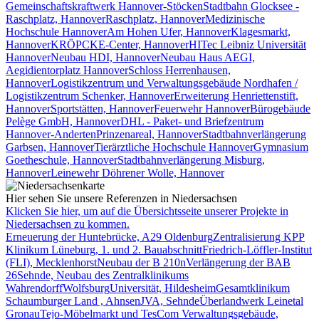
Gemeinschaftskraftwerk Hannover-Stöcken
Stadtbahn Glocksee -
Raschplatz, Hannover
Raschplatz, Hannover
Medizinische
Hochschule Hannover
Am Hohen Ufer, Hannover
Klagesmarkt,
Hannover
KRÖPCKE-Center, Hannover
HITec Leibniz Universität
Hannover
Neubau HDI, Hannover
Neubau Haus AEGI,
Aegidientorplatz Hannover
Schloss Herrenhausen,
Hannover
Logistikzentrum und Verwaltungsgebäude Nordhafen /
Logistikzentrum Schenker, Hannover
Erweiterung Henriettenstift,
Hannover
Sportstätten, Hannover
Feuerwehr Hannover
Bürogebäude
Pelège GmbH, Hannover
DHL - Paket- und Briefzentrum
Hannover-Anderten
Prinzenareal, Hannover
Stadtbahnverlängerung
Garbsen, Hannover
Tierärztliche Hochschule Hannover
Gymnasium
Goetheschule, Hannover
Stadtbahnverlängerung Misburg,
Hannover
Leinewehr Döhrener Wolle, Hannover
Hier sehen Sie unsere Referenzen in Niedersachsen
Klicken Sie hier, um auf die Übersichtsseite unserer Projekte in
Niedersachsen zu kommen.
Erneuerung der Huntebrücke, A29 Oldenburg
Zentralisierung KPP
Klinikum Lüneburg, 1. und 2. Bauabschnitt
Friedrich-Löffler-Institut
(FLI), Mecklenhorst
Neubau der B 210n
Verlängerung der BAB
26
Sehnde, Neubau des Zentralklinikums
Wahrendorff
Wolfsburg
Universität, Hildesheim
Gesamtklinikum
Schaumburger Land , Ahnsen
JVA, Sehnde
Überlandwerk Leinetal
Gronau
Tejo-Möbelmarkt und TesCom Verwaltungsgebäude,