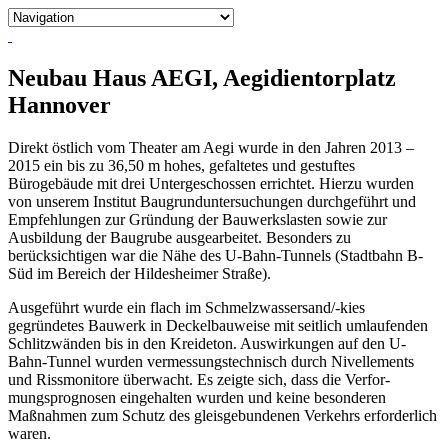
Skip
to
content
Neubau Haus AEGI, Aegidientorplatz
Hannover
Direkt östlich vom Theater am Aegi wurde in den Jahren 2013 –
2015 ein bis zu 36,50 m hohes, gefaltetes und gestuftes
Bürogebäude mit drei Untergeschossen errichtet. Hierzu wurden
von unserem Institut Baugrunduntersuchungen durchgeführt und
Empfehlungen zur Gründung der Bauwerkslasten sowie zur
Ausbildung der Baugrube ausgearbeitet. Besonders zu
berücksichtigen war die Nähe des U-Bahn-Tunnels (Stadtbahn B-
Süd im Bereich der Hildesheimer Straße).
Ausgeführt wurde ein flach im Schmelzwassersand/-kies
gegründetes Bauwerk in Deckelbauweise mit seitlich umlaufenden
Schlitzwänden bis in den Kreideton. Auswirkungen auf den U-
Bahn-Tunnel wurden vermessungstechnisch durch Nivellements
und Rissmonitore überwacht. Es zeigte sich, dass die Verfor-
mungsprognosen eingehalten wurden und keine besonderen
Maßnahmen zum Schutz des gleisgebundenen Verkehrs erforderlich
waren.