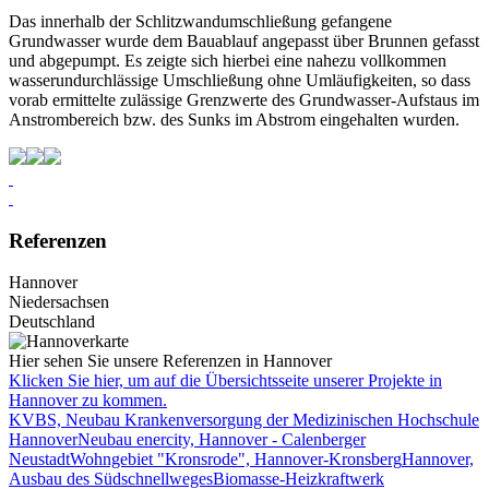
Das innerhalb der Schlitzwandumschließung gefangene
Grundwasser wurde dem Bauablauf angepasst über Brunnen gefasst
und abgepumpt. Es zeigte sich hierbei eine nahezu vollkommen
wasserundurchlässige Umschließung ohne Umläufigkeiten, so dass
vorab ermittelte zulässige Grenzwerte des Grundwasser-Aufstaus im
Anstrombereich bzw. des Sunks im Abstrom eingehalten wurden.
Post
navigation
Referenzen
Hannover
Niedersachsen
Deutschland
Hier sehen Sie unsere Referenzen in Hannover
Klicken Sie hier, um auf die Übersichtsseite unserer Projekte in
Hannover zu kommen.
KVBS, Neubau Krankenversorgung der Medizinischen Hochschule
Hannover
Neubau enercity, Hannover - Calenberger
Neustadt
Wohngebiet "Kronsrode", Hannover-Kronsberg
Hannover,
Ausbau des Südschnellweges
Biomasse-Heizkraftwerk