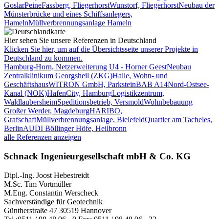
Goslar
Peine
Fassberg, Fliegerhorst
Wunstorf, Fliegerhorst
Neubau der
Münsterbrücke und eines Schiffsanlegers,
Hameln
Müllverbrennungsanlage Hameln
Hier sehen Sie unsere Referenzen in Deutschland
Klicken Sie hier, um auf die Übersichtsseite unserer Projekte in
Deutschland zu kommen.
Hamburg-Horn, Netzerweiterung U4 - Horner Geest
Neubau
Zentralklinikum Georgsheil (ZKG)
Halle, Wohn- und
Geschäftshaus
WITRON GmbH, Parkstein
BAB A14
Nord-Ostsee-
Kanal (NOK)
HafenCity, Hamburg
Logistikzentrum,
Waldlaubersheim
Speditionsbetrieb, Versmold
Wohnbebauung
Großer Werder, Magdeburg
HARIBO,
Grafschaft
Müllverbrennungsanlage, Bielefeld
Quartier am Tacheles,
Berlin
AUDI Böllinger Höfe, Heilbronn
alle Referenzen anzeigen
Schnack Ingenieurgesellschaft mbH & Co. KG
Dipl.-Ing. Joost Hebestreidt
M.Sc. Tim Vortmüller
M.Eng. Constantin Werscheck
Sachverständige für Geotechnik
Güntherstraße 47 30519 Hannover